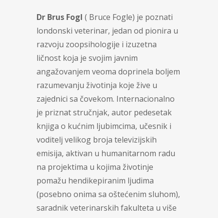
Dr Brus Fogl
( Bruce Fogle) je poznati
londonski veterinar, jedan od pionira u
razvoju zoopsihologije i izuzetna
ličnost koja je svojim javnim
angažovanjem veoma doprinela boljem
razumevanju životinja koje žive u
zajednici sa čovekom. Internacionalno
je priznat stručnjak, autor pedesetak
knjiga o kućnim ljubimcima, učesnik i
voditelj velikog broja televizijskih
emisija, aktivan u humanitarnom radu
na projektima u kojima životinje
pomažu hendikepiranim ljudima
(posebno onima sa oštećenim sluhom),
saradnik veterinarskih fakulteta u više