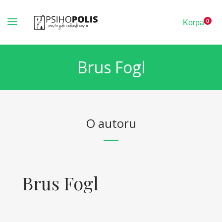
0
K
o
r
p
a
Brus Fogl
O autoru
Brus Fogl