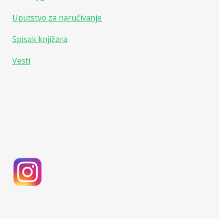
Uputstvo za naručivanje
Spisak knjižara
Vesti