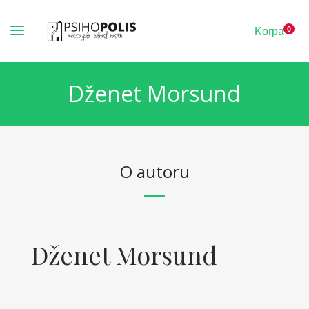
0
K
o
r
p
a
Dženet Morsund
O autoru
Dženet Morsund