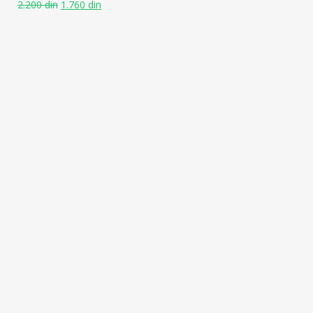
2.200
din
1.760
din