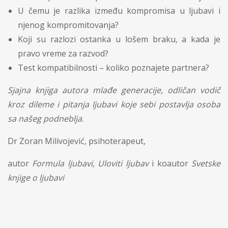
U čemu je razlika između kompromisa u ljubavi i
njenog kompromitovanja?
Koji su razlozi ostanka u lošem braku, a kada je
pravo vreme za razvod?
Test kompatibilnosti – koliko poznajete partnera?
Sjajna knjiga autora mlađe generacije, odličan vodič
kroz dileme i pitanja ljubavi koje sebi postavlja osoba
sa našeg podneblja
.
Dr Zoran Milivojević, psihoterapeut,
autor
Formula ljubavi, Uloviti ljubav
i koautor
Svetske
knjige o ljubavi