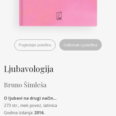
Odlomak i poleđina
Pogledajte poleđinu
Ljubavologija
Bruno Šimleša
O ljubavi na drugi način…
273 str., mek povez, latinica
Godina izdanja:
2016.