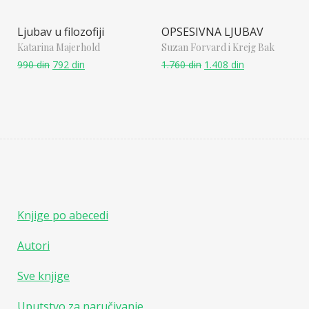
Ljubav u filozofiji
OPSESIVNA LJUBAV
Katarina Majerhold
Suzan Forvard i Krejg Bak
990
din
792
din
1.760
din
1.408
din
Knjige po abecedi
Autori
Sve knjige
Uputstvo za naručivanje