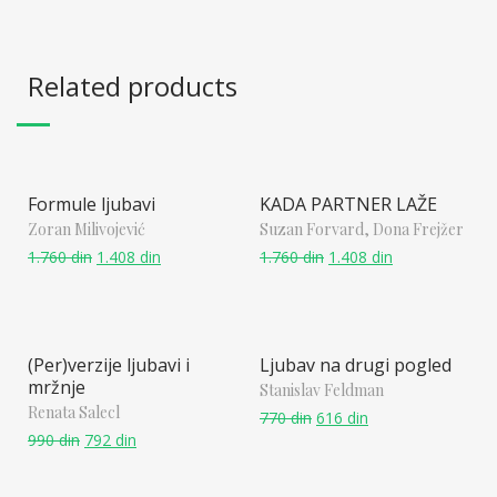
Related products
Formule ljubavi
KADA PARTNER LAŽE
Zoran Milivojević
Suzan Forvard, Dona Frejžer
1.760
din
1.408
din
1.760
din
1.408
din
(Per)verzije ljubavi i
Ljubav na drugi pogled
mržnje
Stanislav Feldman
Renata Salecl
770
din
616
din
990
din
792
din