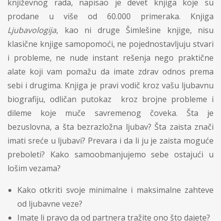
književnog rada, napisao je devet knjiga koje su
prodane u više od 60.000 primeraka. Knjiga
Ljubavologija
, kao ni druge Šimlešine knjige, nisu
klasične knjige samopomoći, ne pojednostavljuju stvari
i probleme, ne nude instant rešenja nego praktične
alate koji vam pomažu da imate zdrav odnos prema
sebi i drugima. Knjiga je pravi vodič kroz vašu ljubavnu
biografiju, odličan putokaz kroz brojne probleme i
dileme koje muče savremenog čoveka. Šta je
bezuslovna, a šta bezrazložna ljubav? Šta zaista znači
imati sreće u ljubavi? Prevara i da li ju je zaista moguće
preboleti? Kako samoobmanjujemo sebe ostajući u
lošim vezama?
Kako otkriti svoje minimalne i maksimalne zahteve
od ljubavne veze?
Imate li pravo da od partnera tražite ono što dajete?