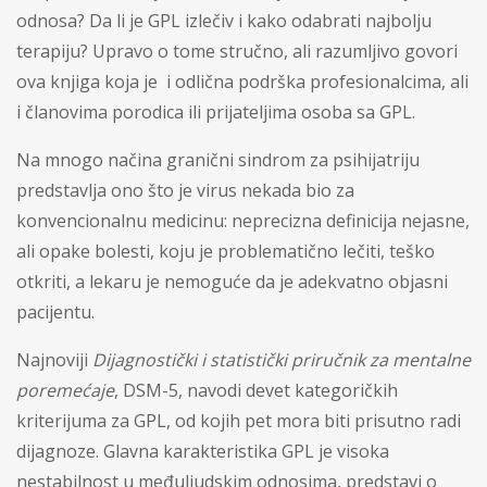
odnosa? Da li je GPL izlečiv i kako odabrati najbolju
terapiju? Upravo o tome stručno, ali razumljivo govori
ova knjiga koja je
i odlična podrška profesionalcima, ali
i članovima porodica ili prijateljima osoba sa GPL.
Na mnogo načina granični sindrom za psihijatriju
predstavlja ono što je virus nekada bio za
konvencionalnu medicinu: neprecizna definicija nejasne,
ali opake bolesti, koju je problematično lečiti, teško
otkriti, a lekaru je nemoguće da je adekvatno objasni
pacijentu.
Najnoviji
Dijagnostički i statistički priručnik za mentalne
poremećaje
, DSM-5, navodi devet kategoričkih
kriterijuma za GPL, od kojih pet mora biti prisutno radi
dijagnoze. Glavna karakteristika GPL je visoka
nestabilnost u međuljudskim odnosima, predstavi o