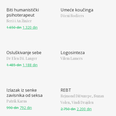
Biti humanistički
Umeće koučinga
psihoterapeut
Dženi Rodžers
Serž i An Žinžer
1.650
din
1.320
din
Osluškivanje sebe
Logosinteza
Dr Elen Dž. Langer
Vilem Lamers
1.485
din
1.188
din
Izlazak iz senke
REBT
zavisnika od seksa
Rejmond DiĐuzepe,
Suzan
Patrik Karns
Volen,
Vindi Drajden
990
din
792
din
2.750
din
2.200
din