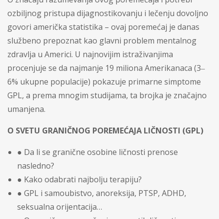
ozbiljnog pristupa dijagnostikovanju i lečenju dovoljno
govori američka statistika – ovaj poremećaj je danas
službeno prepoznat kao glavni problem mentalnog
zdravlja u Americi. U najnovijim istraživanjima
procenjuje se da najmanje 19 miliona Amerikanaca (3‒
6% ukupne populacije) pokazuje primarne simptome
GPL, a prema mnogim studijama, ta brojka je značajno
umanjena.
O SVETU GRANIČNOG POREMEĆAJA LIČNOSTI (GPL)
● Da li se granične osobine ličnosti prenose
nasledno?
● Kako odabrati najbolju terapiju?
● GPL i samoubistvo, anoreksija, PTSP, ADHD,
seksualna orijentacija…