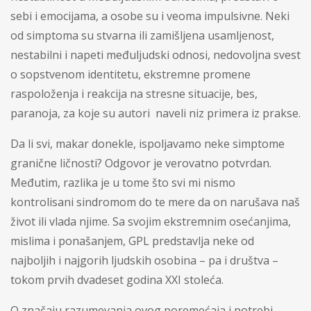
sebi i emocijama, a osobe su i veoma impulsivne. Neki
od simptoma su stvarna ili zamišljena usamljenost,
nestabilni i napeti međuljudski odnosi, nedovoljna svest
o sopstvenom identitetu, ekstremne promene
raspoloženja i reakcija na stresne situacije, bes,
paranoja, za koje su autori
naveli niz primera iz prakse.
Da li svi, makar donekle, ispoljavamo neke simptome
granične ličnosti? Odgovor je verovatno potvrdan.
Međutim, razlika je u tome što svi mi nismo
kontrolisani sindromom do te mere da on narušava naš
život ili vlada njime. Sa svojim ekstremnim osećanjima,
mislima i ponašanjem, GPL predstavlja neke od
najboljih i najgorih ljudskih osobina – pa i društva –
tokom prvih dvadeset godina XXI stoleća.
O značaju razumevanja ovog poremećaja i potrebi