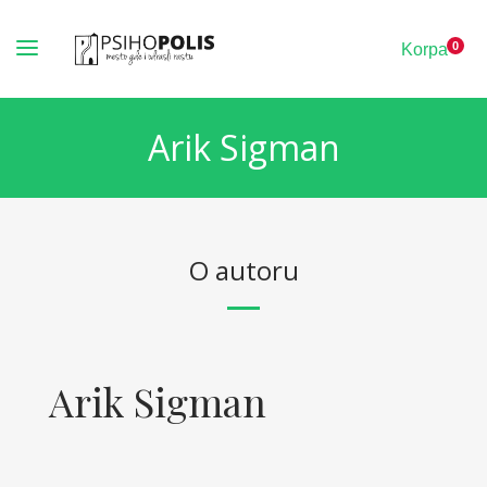
0
K
o
r
p
a
Arik Sigman
O autoru
Arik Sigman