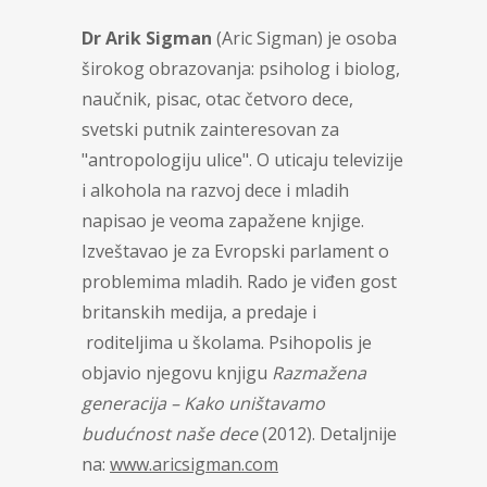
Dr Arik Sigman
(Aric Sigman) je osoba
širokog obrazovanja: psiholog i biolog,
naučnik, pisac, otac četvoro dece,
svetski putnik zainteresovan za
"antropologiju ulice". O uticaju televizije
i alkohola na razvoj dece i mladih
napisao je veoma zapažene knjige.
Izveštavao je za Evropski parlament o
problemima mladih. Rado je viđen gost
britanskih medija, a predaje i
roditeljima u školama. Psihopolis je
objavio njegovu knjigu
Razmažena
generacija – Kako uništavamo
budućnost naše dece
(2012). Detaljnije
na:
www.aricsigman.com