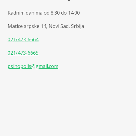
Radnim danima od 8:30 do 14:00
Matice srpske 14, Novi Sad, Srbija
021/473-6664
021/473-6665
psihopolis@gmail.com
Psihopolis Institut - Mesto gde i odrasli rastu | Sva prava