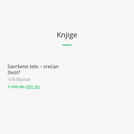
Knjige
Savršeno telo – srećan
život?
Arik Sigman
1.100
din
880
din