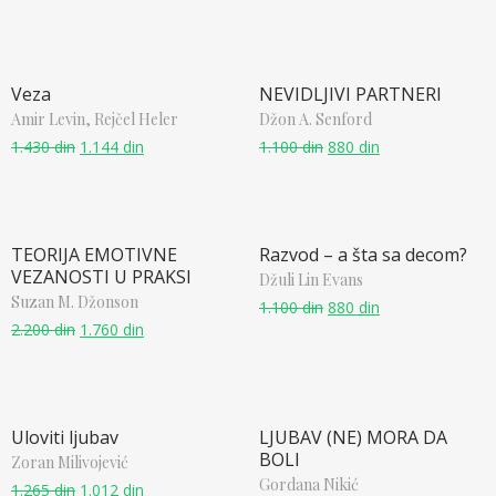
Veza
NEVIDLJIVI PARTNERI
Amir Levin,
Rejčel Heler
Džon A. Senford
1.430
din
1.144
din
1.100
din
880
din
TEORIJA EMOTIVNE
Razvod – a šta sa decom?
VEZANOSTI U PRAKSI
Džuli Lin Evans
Suzan M. Džonson
1.100
din
880
din
2.200
din
1.760
din
Uloviti ljubav
LJUBAV (NE) MORA DA
BOLI
Zoran Milivojević
Gordana Nikić
1.265
din
1.012
din