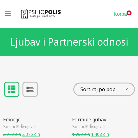
0
Korpa
Ljubav i Partnerski odnosi
Emocije
Formule ljubavi
Zoran Milivojević
Zoran Milivojević
2.970
din
2.376
din
1.760
din
1.408
din