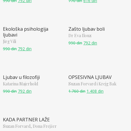
990
din
792
din
770
din
616
din
Ekološka psihologija
Zašto ljubav boli
ljubavi
Dr Eva Ilouz
Jirg Vili
990
din
792
din
990
din
792
din
Ljubav u filozofiji
OPSESIVNA LJUBAV
Katarina Majerhold
Suzan Forvard i Krejg Bak
990
din
792
din
1.760
din
1.408
din
KADA PARTNER LAŽE
Suzan Forvard, Dona Frejžer