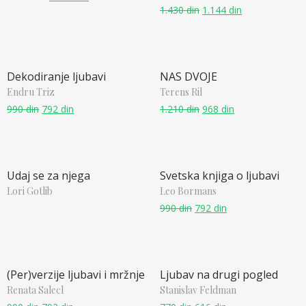
1.430
din
1.144
din
Dekodiranje ljubavi
NAS DVOJE
Endru Triz
Terens Ril
990
din
792
din
1.210
din
968
din
Udaj se za njega
Svetska knjiga o ljubavi
Lori Gotlib
Leo Bormans
990
din
792
din
(Per)verzije ljubavi i mržnje
Ljubav na drugi pogled
Renata Salecl
Stanislav Feldman