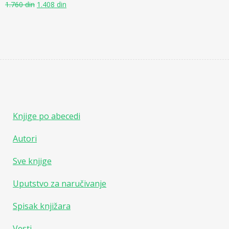
1.760
din
1.408
din
Knjige po abecedi
Autori
Sve knjige
Uputstvo za naručivanje
Spisak knjižara
Vesti