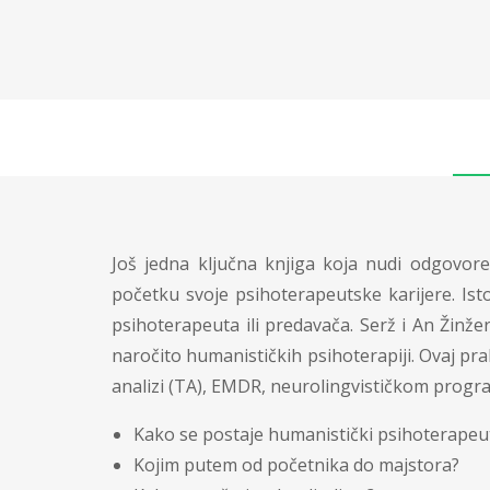
Još jedna ključna knjiga koja nudi odgovor
početku svoje psihoterapeutske karijere. Ist
psihoterapeuta ili predavača. Serž i An Žinž
naro­čito humanističkih psihoterapiji. Ovaj pr
analizi (TA), EMDR, neurolingvističkom progra­
Kako se postaje humanistički psihoterapeu
Kojim putem od početnika do majstora?