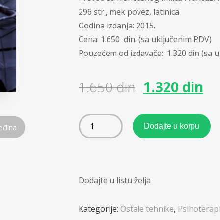
296 str., mek povez, latinica
Godina izdanja: 2015.
Cena: 1.650 din. (sa uključenim PDV)
Pouzećem od izdavača: 1.320 din (sa 
1.650
din
1.320
din
Dodajte u korpu
eđina
Dodajte u listu želja
Kategorije:
Ostale tehnike
,
Psihoterapi