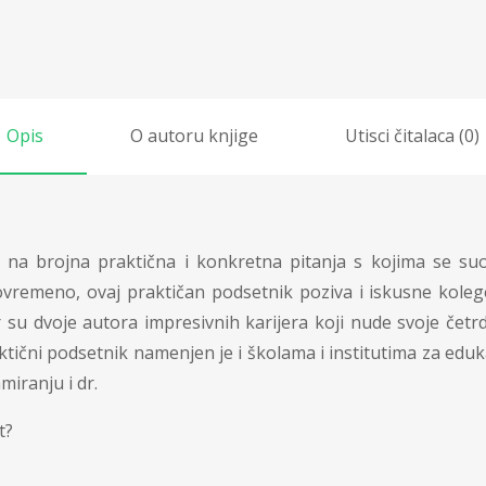
Opis
O autoru knjige
Utisci čitalaca (0)
e na brojna praktična i konkretna pitanja s kojima se su
ovremeno, ovaj praktičan podsetnik poziva i iskusne koleg
er su dvoje autora impresivnih karijera koji nude svoje če
aktični podsetnik namenjen je i školama i institutima za edu
miranju i dr.
t?