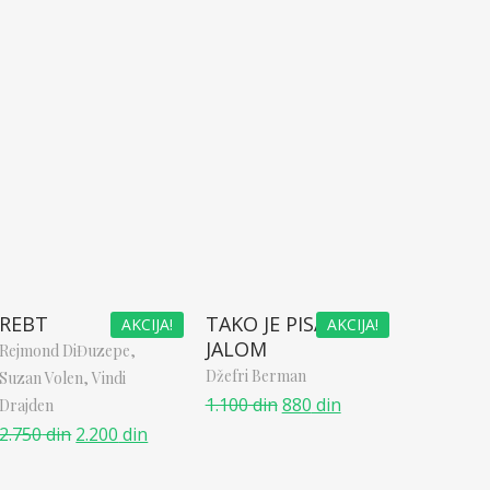
REBT
TAKO JE PISAO
AKCIJA!
AKCIJA!
JALOM
Rejmond DiĐuzepe,
Džefri Berman
Suzan Volen,
Vindi
1.100
din
880
din
Drajden
2.750
din
2.200
din