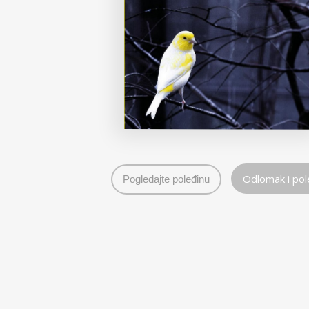
Odlomak i pol
Pogledajte poleđinu