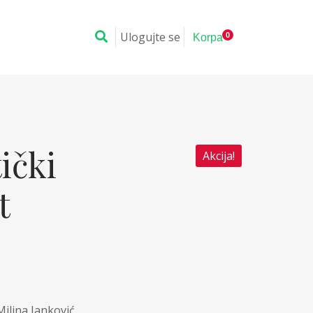
Ulogujte se
0
Korpa
ički
Akcija!
t
naliza
Milina Janković