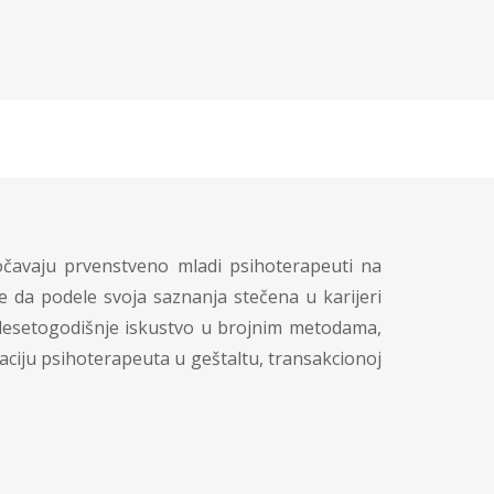
očavaju prvenstveno mladi psihoterapeuti na
e da podele svoja saznanja stečena u karijeri
trdesetogodišnje iskustvo u brojnim metodama,
kaciju psihoterapeuta u geštaltu, transakcionoj