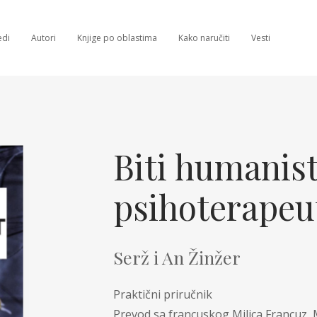
edi
Autori
Knjige po oblastima
Kako naručiti
Vesti
Ljubav i partnerski odnosi
Roditeljstvo i vaspitanje
Biti humanist
Psihoterapija
psihoterapeu
Transakciona a
Ostale oblasti
Ostale tehnike
Sve knjige
Serž i An Žinžer
Praktični priručnik
Prevod sa francuskog Milica Francuz, 