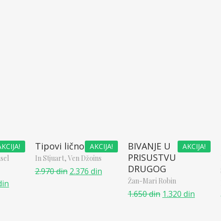
tuge
Tipovi ličnosti
BIVANJE U
AKCIJA!
AKCIJA!
AKCIJA!
PRISUSTVU
sel
In Stjuart,
Ven Džoins
DRUGOG
2.970
din
2.376
din
Žan-Mari Robin
din
1.650
din
1.320
din