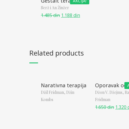
Geštalt terapija
AKCIJA!
Serž i An Žinžer
1.485
din
1.188
din
Related products
Narativna terapija
Oporavak od 
Džil Fridman,
Džin
Džon V. Džejms, Ra
Kombs
Fridman
1.650
din
1.320