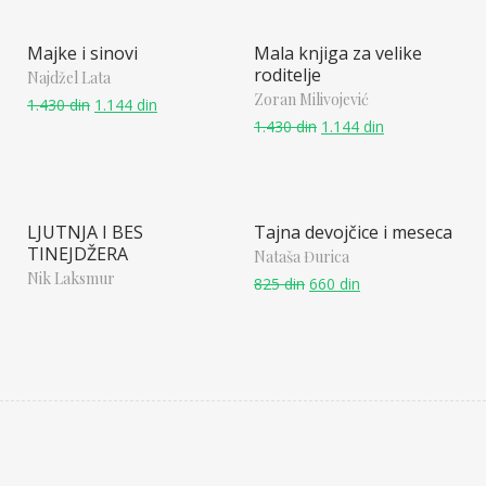
Majke i sinovi
Mala knjiga za velike
roditelje
Najdžel Lata
Zoran Milivojević
1.430
din
1.144
din
1.430
din
1.144
din
LJUTNJA I BES
Tajna devojčice i meseca
TINEJDŽERA
Nataša Đurica
Nik Laksmur
825
din
660
din