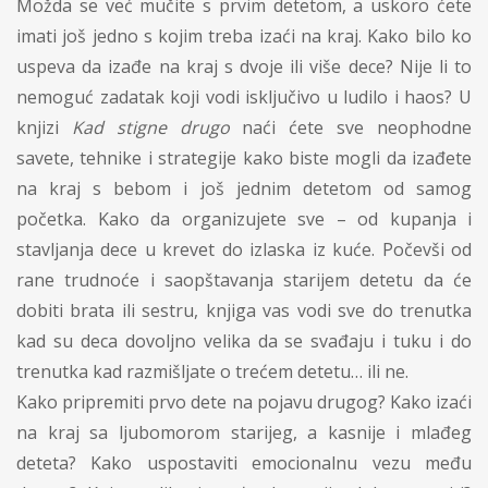
Možda se već mučite s prvim detetom, a uskoro ćete
imati još jedno s kojim treba izaći na kraj. Kako bilo ko
uspeva da izađe na kraj s dvoje ili više dece? Nije li to
nemoguć zadatak koji vodi isključivo u ludilo i haos? U
knjizi
Kad stigne drugo
naći ćete sve neophodne
savete, tehnike i strategije kako biste mogli da izađete
na kraj s bebom i još jednim detetom od samog
početka. Kako da organizujete sve – od kupanja i
stavljanja dece u krevet do izlaska iz kuće. Počevši od
rane trudnoće i saopštavanja starijem detetu da će
dobiti brata ili sestru, knjiga vas vodi sve do trenutka
kad su deca dovoljno velika da se svađaju i tuku i do
trenutka kad razmišljate o trećem detetu… ili ne.
Kako pripremiti prvo dete na pojavu drugog? Kako izaći
na kraj sa ljubomorom starijeg, a kasnije i mlađeg
deteta? Kako uspostaviti emocionalnu vezu među