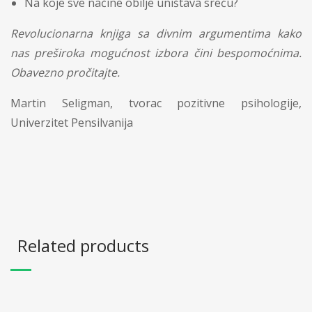
Na koje sve načine obilje uništava sreću?
Revolucionarna knjiga sa divnim argumentima kako
nas preširoka mogućnost izbora čini bespomoćnima.
Obavezno pročitajte.
Martin Seligman, tvorac pozitivne psihologije,
Univerzitet Pensilvanija
Related products