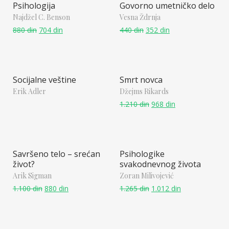
Psihologija
Govorno umetničko delo
Najdžel C. Benson
Vesna Ždrnja
880
din
704
din
440
din
352
din
Socijalne veštine
Smrt novca
Erik Adler
Džejms Rikards
1.210
din
968
din
Savršeno telo – srećan
Psihologike
život?
svakodnevnog života
Arik Sigman
Zoran Milivojević
1.100
din
880
din
1.265
din
1.012
din