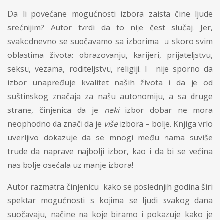
Da li povećane mogućnosti izbora zaista čine ljude
srećnijim? Autor tvrdi da to nije čest slučaj. Jer,
svakodnevno se suočavamo sa izborima u skoro svim
oblastima života: obrazovanju, karije­ri, prijatelj­­stvu,
seksu, vezama, roditeljstvu, religiji. I nije sporno da
izbor unapređuje kvalitet naših života i da je od
suštinskog značaja za našu autonomiju, a sa druge
strane, činjenica da je
neki
izbor dobar ne mora
neophodno da znači da je
više
izbora – bolje. Knjiga vrlo
uverljivo dokazuje da se mnogi među nama suviše
trude da naprave najbolji izbor, kao i da bi se većina
nas bolje osećala uz manje izbora!
Autor razmatra činjenicu kako se poslednjih godina širi
spektar mogućnosti s kojima se ljudi svakog dana
suočavaju, načine na koje biramo i pokazuje kako je