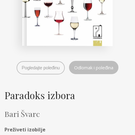
Odlomak i poleđina
Pogledajte poleđinu
Paradoks izbora
Bari Švarc
Preživeti izobilje