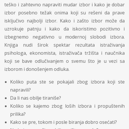
teško i zahtevno napraviti mudar izbor i kako je dobar
izbor posebno težak onima koji su rešeni da prave
isključivo najbolji izbor. Kako i zašto izbor može da
uzrokuje patnju i kako da iskoristimo pozitivno i
izbegnemo negativno u modernoj slobodi izbora.
Knjiga nudi širok spektar rezultata istraživanja
psihologa, ekonomista, istraživača tržišta i naučnika
koji se bave odlučivanjem o svemu što je u vezi sa
izborom i donošenjem odluka.
Koliko puta ste se pokajali zbog izbora koji ste
napravili?
Da li nas obilje tiraniše?
Koliko se kajemo zbog loših izbora i propuštenih
prilika?
Kako se pre, tokom i posle biranja dobro osećati?