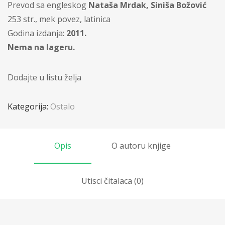
Prevod sa engleskog
Nataša Mrdak, Siniša Božović
253 str., mek povez, latinica
Godina izdanja:
2011.
Nema na lageru.
Dodajte u listu želja
Kategorija:
Ostalo
Opis
O autoru knjige
Utisci čitalaca (0)